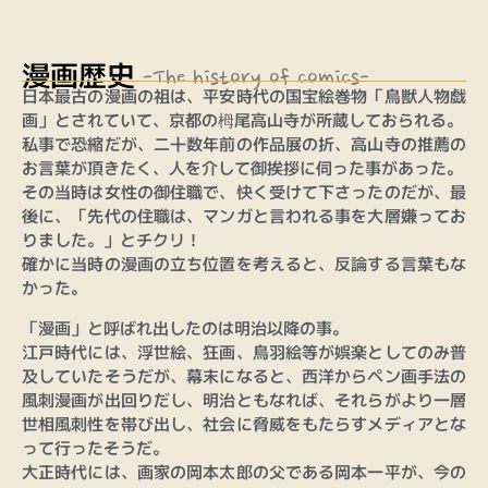
漫画歴史
-The history of comics-
日本最古の漫画の祖は、平安時代の国宝絵巻物「鳥獣人物戯
画」とされていて、京都の栂尾高山寺が所蔵しておられる。
私事で恐縮だが、二十数年前の作品展の折、高山寺の推薦の
お言葉が頂きたく、人を介して御挨拶に伺った事があった。
その当時は女性の御住職で、快く受けて下さったのだが、最
後に、「先代の住職は、マンガと言われる事を大層嫌ってお
りました。」とチクリ！
確かに当時の漫画の立ち位置を考えると、反論する言葉もな
かった。
「漫画」と呼ばれ出したのは明治以降の事。
江戸時代には、浮世絵、狂画、鳥羽絵等が娯楽としてのみ普
及していたそうだが、幕末になると、西洋からペン画手法の
風刺漫画が出回りだし、明治ともなれば、それらがより一層
世相風刺性を帯び出し、社会に脅威をもたらすメディアとな
って行ったそうだ。
大正時代には、画家の岡本太郎の父である岡本一平が、今の