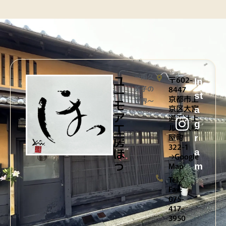
ユ
〜南久
〒602-
In
ー
美子の
8447
st
京都市上
モ
世界〜
京区大宮
a
ア
通五辻上
g
工
ル西入紋
屋町
房
r
322-1
ほ
a
→Google
っ
Map
m
Tel／
Fax:
075-
417-
3950