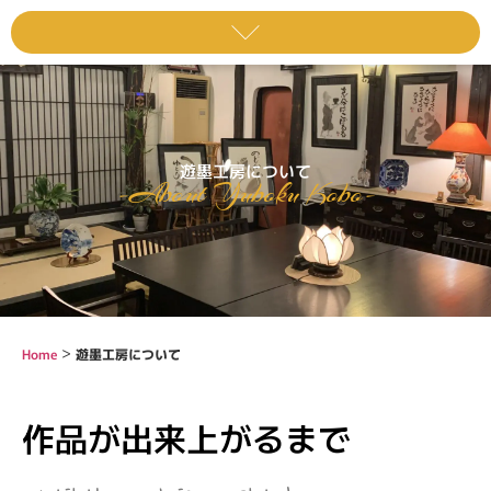
遊墨工房について
-About Yuboku Kobo-
>
Home
遊墨工房について
作品が出来上がるまで