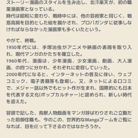
ストーリー漫画のスタイルを生み出し、北澤楽天が、初の職
業漫画家となっている。
時代は昭和に変わり、戦時中には、他の芸術家と同じく、戦
意高揚を目的とした絵を描かされ、プロパガンダに従事しな
ければならなかった漫画家も多くいたという。
やがて、終戦。
1950年代には、手塚治虫がアニメや映画の表現を取り入
れ、現代マンガのかたちを確立した。
1960年代、漫画は、少年漫画、少女漫画、劇画、大人漫
画、の四つに分かれ、それぞれに変容していった。
2000年代になると、インターネットの普及に伴い、ウェブ
コミック、電子書籍等も登場し、又、ネットによる口コミ
で、メジャー誌以外でもヒット作が生まれ、国際的にも日本
を代表する文化(ポップカルチャー)と認められ、新しい時代
を迎えた。
冒頭で記した、鳥獣人物戯画をマンガ呼ばわりされご立腹だ
った前御住職も、今のこの、世界的なMangaブームをご覧に
なれば、目を瞑って下さるのではなかろうか。